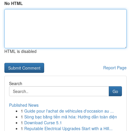
No HTML
HTML is disabled
Report Page
Search
Go
Published News
1
Guide pour l'achat de véhicules d'occasion au ...
1
Sòng bạc bằng tiền mã hóa: Hướng dẫn toàn diện
1
Download Curse 5.1
1
Reputable Electrical Upgrades Start with a Hill...