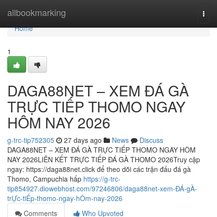
Home
allbookmarking
Togg
navi
Home
1
DAGA88NET – XEM ĐÁ GÀ
TRỰC TIẾP THOMO NGAY
HÔM NAY 2026
g-trc-tip752305
27 days ago
News
Discuss
DAGA88NET – XEM ĐÁ GÀ TRỰC TIẾP THOMO NGAY HÔM
NAY 2026LIÊN KẾT TRỰC TIẾP ĐÁ GÀ THOMO 2026Truy cập
ngay: https://daga88net.click để theo dõi các trận đấu đá gà
Thomo, Campuchia hấp
https://g-trc-
tip854927.diowebhost.com/97246806/daga88net-xem-ĐÁ-gÀ-
trỰc-tiẾp-thomo-ngay-hÔm-nay-2026
Comments
Who Upvoted